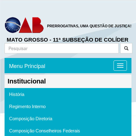
PRERROGATIVAS, UMA QUESTÃO DE JUSTIÇA!
MATO GROSSO - 11ª SUBSEÇÃO DE COLÍDER
Menu Principal
Toggle n
Institucional
História
Regimento Interno
Composição Diretoria
Composição Conselheiros Federais