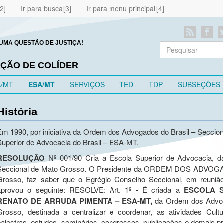
Ir para busca
Ir para menu principal
UMA QUESTÃO DE JUSTIÇA!
EÇÃO DE COLÍDER
A/MT
ESA/MT
SERVIÇOS
TED
TDP
SUBSEÇÕES
História
Em 1990, por iniciativa da Ordem dos Advogados do Brasil – Seccion
Superior de Advocacia do Brasil – ESA-MT.
RESOLUÇÃO
Nº 001/90 Cria a Escola Superior de Advocacia, 
Seccional de Mato Grosso. O Presidente da ORDEM DOS ADVOG
Grosso, faz saber que o Egrégio Conselho Seccional, em reuniã
aprovou o seguinte: RESOLVE: Art. 1º - É criada a
ESCOLA S
RENATO DE ARRUDA PIMENTA – ESA-MT,
da Ordem dos Advog
Grosso, destinada a centralizar e coordenar, as atividades Cul
palestras, estudos, seminários, congressos, publicações e demais 