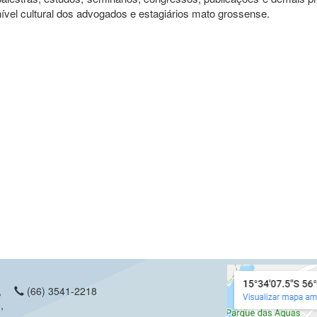
nível cultural dos advogados e estagiários mato grossense.
,
(66) 3541-2218
,