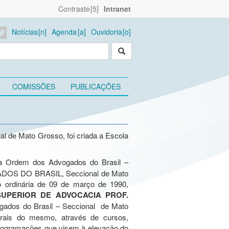
Contraste
Intranet
Notícias
Agenda
Ouvidoria
COMISSÕES
PUBLICAÇÕES
al de Mato Grosso, foi criada a Escola
da Ordem dos Advogados do Brasil –
ADOS DO BRASIL, Seccional de Mato
o ordinária de 09 de março de 1990,
UPERIOR DE ADVOCACIA PROF.
ados do Brasil – Seccional de Mato
turais do mesmo, através de cursos,
programações que visem à elevação do