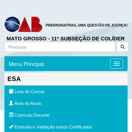
PRERROGATIVAS, UMA QUESTÃO DE JUSTIÇA!
MATO GROSSO - 11ª SUBSEÇÃO DE COLÍDER
Menu Principal
Toggle n
ESA
Lista de Cursos
Área do Aluno
Currículo Docente
Emissão e Validação outros Certificados