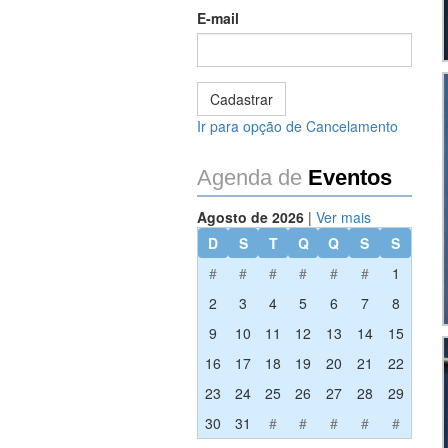
E-mail
Ir para opção de Cancelamento
Agenda de
Eventos
Agosto de 2026
|
Ver mais
D
S
T
Q
Q
S
S
#
#
#
#
#
#
1
2
3
4
5
6
7
8
9
10
11
12
13
14
15
16
17
18
19
20
21
22
23
24
25
26
27
28
29
30
31
#
#
#
#
#