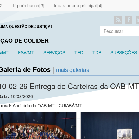
Ir para busca
Ir para menu principal
UMA QUESTÃO DE JUSTIÇA!
EÇÃO DE COLÍDER
A/MT
ESA/MT
SERVIÇOS
TED
TDP
SUBSEÇÕES
Galeria de Fotos
|
mais galerias
10-02-26 Entrega de Carteiras da OAB-MT
Data:
10/02/2026
Local:
Auditório da OAB-MT - CUIABÁ/MT